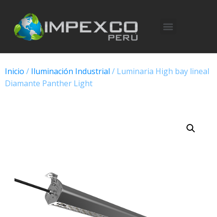
Inicio
/
Iluminación Industrial
/ Luminaria High bay lineal
Diamante Panther Light